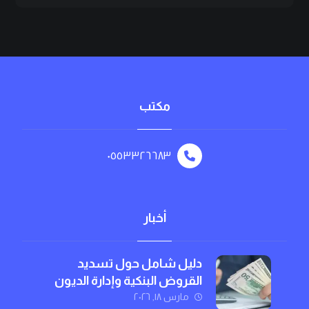
مكتب
٠٥٥٣٣٢٦٦٨٣
أخبار
دليل شامل حول تسديد
القروض البنكية وإدارة الديون
بذكاء
مارس ١٨, ٢٠٢٦