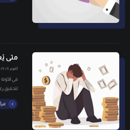
متى يُ
أكتوبر ٢٤, ٢٠٢٤
في الآونة 
لتحقيق رغ
اقرأ 