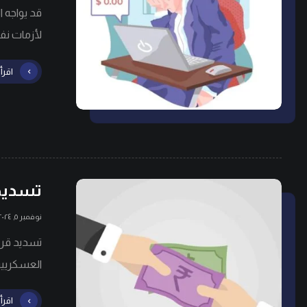
قد يواجه ا
لأزمات نفس
اقرأ 
تسديد
نوفمبر ٥, ٢٠٢٤
تسديد قر
العسكريين
اقرأ 