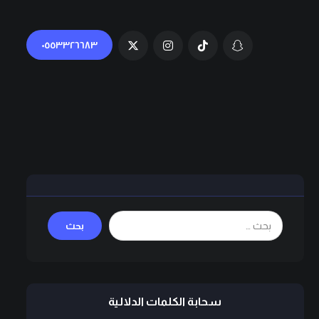
٠٥٥٣٣٢٦٦٨٣
سحابة الكلمات الدلالية