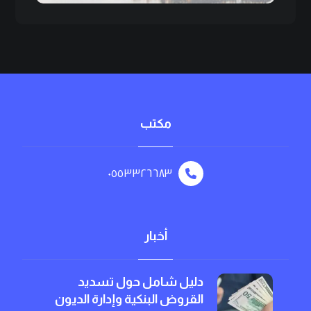
مكتب
٠٥٥٣٣٢٦٦٨٣
أخبار
دليل شامل حول تسديد
القروض البنكية وإدارة الديون