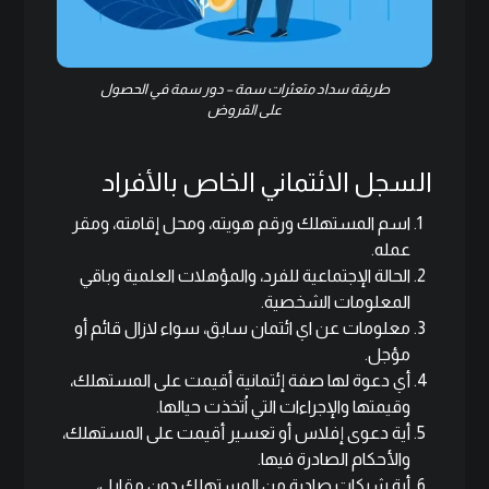
طريقة سداد متعثرات سمة – دور سمة في الحصول
على القروض
السجل الائتماني الخاص بالأفراد
اسم المستهلك ورقم هويته، ومحل إقامته، ومقر
عمله.
الحالة الإجتماعية للفرد، والمؤهلات العلمية وباقي
المعلومات الشخصية.
معلومات عن اي ائتمان سابق، سواء لازال قائم أو
مؤجل.
أي دعوة لها صفة إئتمانية أقيمت على المستهلك،
وقيمتها والإجراءات التي اُتخذت حيالها.
أية دعوى إفلاس أو تعسير أقيمت على المستهلك،
والأحكام الصادرة فيها.
أية شيكات صادرة من المستهلك دون مقابل،