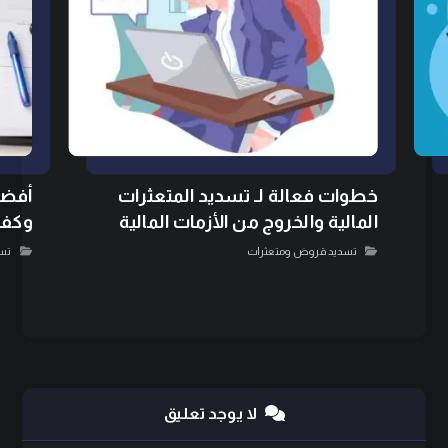
خطوات فعالة لـ تسديد المتعثرات
أفضل
المالية والخروج من الأزمات المالية
وكفا
تسديد قروض ومتعثرات
تس
لا يوجد تعليق