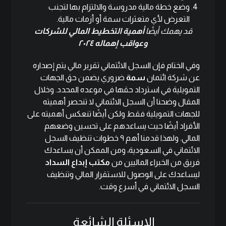
وضع خطة مالية مدروسة والالتزام بها لتجنب
التعرض لأي متعثرات سمة أو أزمات مالية.
قد يهمك أيضًا
أهمية التخطيط المالي للشركات
وعواقب إهماله ٢٠٢٤
وفي الختام فإن السجل الائتماني تقرير مالي يتم إصداره
عن شركة ائتمان
سمة
ضروري يضمن حق الجهات
التمويلية في استرداد حقها في موعده المحدد. وخلال
المقال وضحنا أن السجل الائتماني لا تنحصر أهميته
للجهات التمويلية فقط ولكن أيضًا تنعكس أهميته على
الأفراد أيضًا حيث يساعدهم على تحسين وضعهم
المالي. ولهذا قدمنا أهم ٩ خطوات تنظيف السجل
الائتماني في السعودية، ومن الممكن أن يساعدك
فريق من الخبراء الماليين من
مكتب إبداع السداد
ليساعدك على الوصول للاستقرار المالي وتنظيف
السجل الائتماني في أسرع وقت.
الاسئلة الشائعة