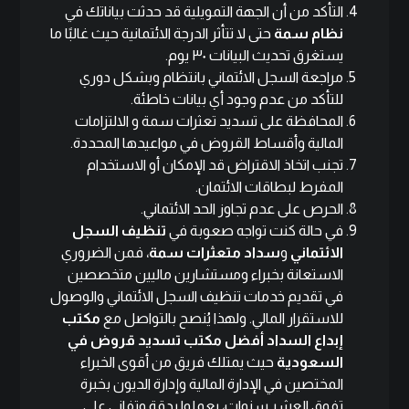
التأكد من أن الجهة التمويلية قد حدثت بياناتك في
نظام سمة
حتى لا تتأثر الدرجة الائتمانية
حيث غالبًا ما
يستغرق تحديث البيانات ٣٠ يوم.
مراجعة السجل الائتماني بانتظام وبشكل دوري
للتأكد من عدم وجود أي بيانات خاطئة.
المحافظة على تسديد تعثرات سمة و الالتزامات
المالية وأقساط القروض في مواعيدها المحددة.
تجنب اتخاذ الاقتراض قد الإمكان أو الاستخدام
المفرط لبطاقات الائتمان.
الحرص على عدم تجاوز الحد الائتماني.
في حالة كنت تواجه صعوبة في
تنظيف السجل
الائتماني
و
سداد متعثرات سمة
، فمن الضروري
الاستعانة بخبراء ومستشارين ماليين متخصصين
في تقديم خدمات تنظيف السجل الائتماني والوصول
للاستقرار المالي. ولهذا يُنصح بالتواصل مع
مكتب
إبداع السداد
أفضل مكتب تسديد قروض في
السعودية
حيث يمتلك فريق من أقوى الخبراء
المختصين في الإدارة المالية وإدارة الديون
بخبرة
تفوق العشر سنوات
، يعملوا بدقة وتفاني على