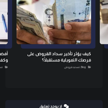
كيف يؤثر تأخير سداد القروض على
أفضل
فرصك التمويلية مستقبلًا؟
وكفا
Blog
,
تسديد قروض
تس
لا يوجد تعليق