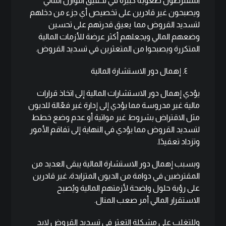
المقترضون صعوبة كبيرة في تحقيق التوازن المالي
ويصبحون غير قادرين على تخصيص أي جزء من دخلهم
لتسديد القروض مما يعيق قدرتهم على تحسين
وضعهم المالي ويجعلهم أكثر عرضة للأزمات المالية
المتكررة ويصبحوا من المتعثرين في تسديد القروض.
٤. إهمال دور الاستشارة المالية
يؤدي إهمال دور الاستشارات المالية إلى اتخاذ قرارات
مالية غير مدروسة مما يؤدي إلى إدارة غير فعّالة للديون
مثل الاقتراض بشروط غير مواتية أو عدم وضع خطط
لتسديد القروض مما يؤدي في النهاية إلى تفاقم الأمور
وتزداد تعقيدًا.
وبسبب إهمال دور الاستشارة المالية يبقى العديد من
المقترضين في دوامة من الديون المتزايدة، غير قادرين
على رؤية حلول واضحة لأزمتهم المالية ويُصبح
الاستقرار المالي أمر صعب المنال.
وللتغلب على مشكلة التعثر في تسديد القروض لابد