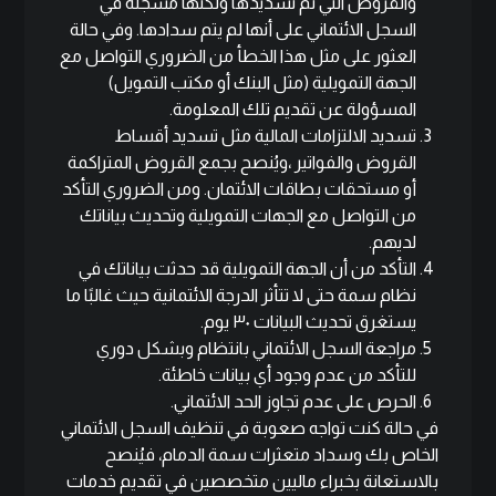
والقروض التي تم تسديدها ولكنها مُسجلة في
السجل الائتماني على أنها لم يتم سدادها. وفي حالة
العثور على مثل هذا الخطأ من الضروري التواصل مع
الجهة التمويلية (مثل البنك أو مكتب التمويل)
المسؤولة عن تقديم تلك المعلومة.
تسديد الالتزامات المالية مثل تسديد أقساط
القروض والفواتير ،ويُنصح بجمع القروض المتراكمة
أو مستحقات بطاقات الائتمان. ومن الضروري التأكد
من التواصل مع الجهات التمويلية وتحديث بياناتك
لديهم.
التأكد من أن الجهة التمويلية قد حدثت بياناتك في
نظام سمة حتى لا تتأثر الدرجة الائتمانية حيث غالبًا ما
يستغرق تحديث البيانات ٣٠ يوم.
مراجعة السجل الائتماني بانتظام وبشكل دوري
للتأكد من عدم وجود أي بيانات خاطئة.
الحرص على عدم تجاوز الحد الائتماني.
في حالة كنت تواجه صعوبة في تنظيف السجل الائتماني
الخاص بك وسداد متعثرات سمة الدمام، فيُنصح
بالاستعانة بخبراء ماليين متخصصين في تقديم خدمات