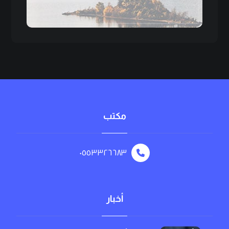
مكتب
٠٥٥٣٣٢٦٦٨٣
أخبار