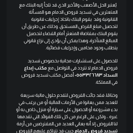
يُعتبر الحل الأصعب والأخير الذي قد تلجأ إليه البنك مع
المتعثرين في تسديد قروض الدمام هو المسألة
القانونية وقد يقوم البنك باتخاذ إجراءات قانونية
لتحصيل مبلغ القرض المستحق. وذلك عن طريق أن
يقوم البنك بمقاضاة المتعثر أمام القضاء لتحصيل
المبالغ المتأخرة، وهذا يمكن أن يؤدي إلى نزاع قانوني
يتطلب وجود محامين وإجراءات قضائية.
للحصول على استشارات مجانية بخصوص تسديد
قروض الدمام لا تتردد في التواصل مع
مكتب إبداع
السداد
٠٥٥٣٣٢٦٦٨٣
أفضل مكتب تسديد قروض
في المملكة.
وختامًا، فقد جائت القروض لتقدم حلول مالية سريعة
للعديد ممن يعانوا من الأزمات المالية أو من يرغب في
بدء مشروعه أو الحصول على سيارة أو منزل خاص به أو
غيره. ، ولكن على الرغم من كل تلك الفوائد التي تقدمها
لنا القروض إلا أنه يعاني العديد من المقترضين من أزمة
تسديد قروض الدمام
حيث قد تتراكم عليهم القروض