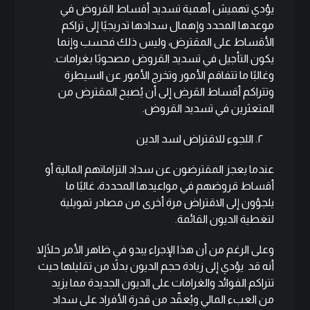
يؤدي تهميش أهمية تسديد أقساط القروض في
موعدها المحدد وإهمال سدادها تدريجيًا إلى تراكم
الأقساط على المقترض، وليس ذلك فحسب وإنما
يكون التأجيل في تسديد القروض مصحوبًا بغرامات.
وغالبًا ما تتفاقم الأمور وتخرج الأمور عن السيطرة
وتتراكم أقساط القرض إلى أن يُصبح المقترض من
المتعثرين في تسديد القروض.
٢. اللجوء للاقتراض لسد الدين
عندما يعجز المقترضون عن سداد التزاماتهم المالية أو
أقساط قروضهم في مواعيدها المحددة، غالبًا ما
يلجؤون إلى الاقتراض مرة أخرى من مصادر تمويلية
لتغطية الديون القائمة.
وعلى الرغم من أن هذا الإجراء يبدو في ظاهر الأمر حلًاإلا
أنه قد يؤدي إلى زيادة حجم الديون بدلاً من تقليلها حيث
تتراكم الفوائد والغرامات على الديون الجديدة مما يزيد
من العبء المالي ويُعقّد من قدرة الأفراد على سداد