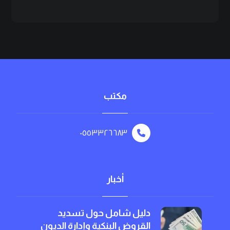
مكتب
٠٥٥٣٣٢٦٦٨٣
أخبار
دليل شامل حول تسديد
القروض البنكية وإدارة الديون