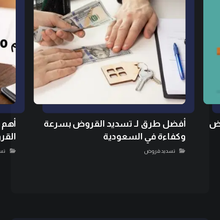
اض
أفضل طرق لـ تسديد القروض بسرعة
وكفاءة في السعودية
القر
تسديد قروض
تس