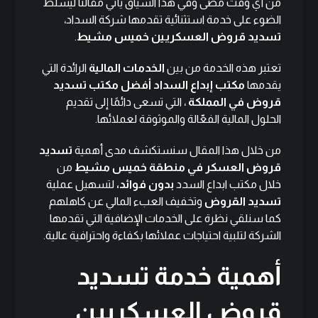
من أي وقت مضى وفي هذا السياق يأتي مقالنا ليسلط
الضوء على خدمة استثنائية تقدمها شركة السداد،
تسديد قروض العسكريين خميس مشيط
.
تعتبر هذه الخدمة من بين
الخدمات المالية
الرائدة التي
يقدمها
مكتب إبداع السداد أفضل مكتب تسديد
قروض في المملكة
، التي تسعى دائمًا إلى تقديم
الحلول المالية الفعّالة والموثوقة لعملائها.
من خلال هذا المقال سنستكشف مدى أهمية
تسديد
قروض العسكر في منطقة خميس مشيط
من
خلال مكتب ابداع السدد
بدون فوائد،
لتسهيل عملية
تسديد القروض
وتخفيف العبء المالي عن كاهلهم
كما سنلقي نظرة على الخدمات الإضافية التي تقدمها
الشركة لتلبية احتياجات عملائها بكفاءة واحترافية عالية.
أهمية خدمة تسديد
قروض العسكريين