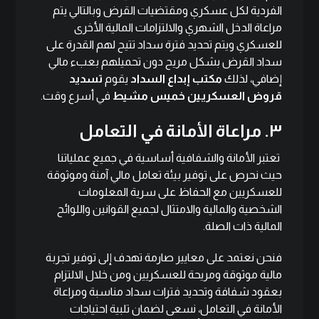
الفردية لكل عسكري ومقتضيات القرض وبالتالي يتم
مراعاة الدخل الشهري والالتزامات المالية الأخرى
للعسكري ويتم تحديد فترة سداد تتيح لهم القدرة على
سداد القرض بشكل مريح دون تحميلهم بعبء مالي
إضافي، لذلك
مكتب إبداع السداد
يقوم
تسديد
قروض العسكريين خميس مشيط
في أسرع وقت.
٣. مراعاة الأمانة في التعامل
تعتبر الأمانة والشفافية أساسية في جميع عملياتنا
حيث نحرص على توفير بيئة تعامل مالي آمنة وموثوقة
للعسكريين مع الحفاظ على سرية المعلومات
الشخصية والمالية والامتثال لجميع القوانين واللوائح
المالية ذات الصلة.
فنحن نعتمد على معايير صارمة تهدف إلى توفير تجربة
مالية موثوقة ومريحة للعسكريين ومن خلال الالتزام
بعقود شفافة وتحديد فترات سداد مناسبة ومراعاة
الأمانة في التعامل، نسعى لضمان تلبية احتياجات