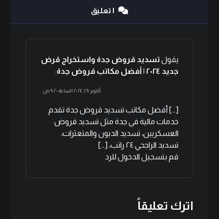
١ تعليق
يقول
تسديد قروض جدة واستخراج قرض
جديد ٢٠٢٤ | أفضل مكاتب قروض جدة
:
أكتوبر ٢٨, ٢٠٢٤ الساعة ٩:٢٠ ص
[…] أفضل مكاتب تسديد قروض جدة تقدم
خدمات مالية في جدة مثل تسديد قروض
العسكريين، تسديد الديون والمتعثرات،
تسديد الراجحي ٢٤ راتب، […]
قم بتسجيل الدخول للرد
اترك تعليقاً