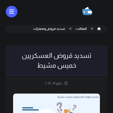
المقالات
تسديد قروض ومتعثرات
تسديد قروض العسكريين
خميس مشيط
مايو ١٩, ٢٠٢٤