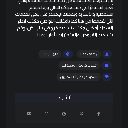
لذا، ندعوكم للاستفادة من هذه الخدمة المتميزة والتي
تُعتبر استثمارًا في مستقبلكم المالي ورفاهيتكم
الشخصية والأسرية ويمكنك الإطلاع على باقي الخدمات
التي نقدمها من
هنا
كما بإمكانك التواصل
مكتب ابداع
السداد
أفضل مكتب تسديد قروض بالرياض،
وقم
بتسديد القروض والمتعثرات
بأمان معنا.
Fady.samy
مايو ١٩, ٢٠٢٤
تسديد قروض ومتعثرات
تسديد قروض العسكريين