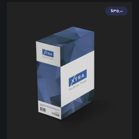
$
٣٥.٠٠