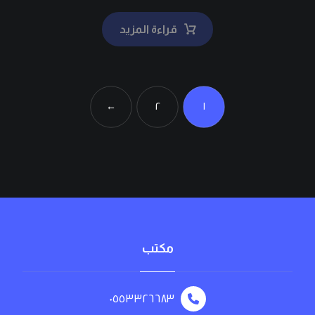
قراءة المزيد
←
٢
١
مكتب
٠٥٥٣٣٢٦٦٨٣