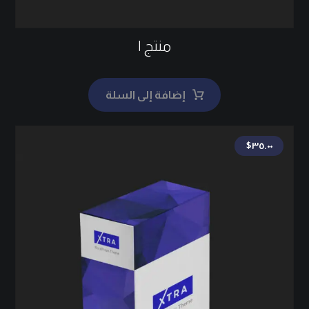
منتج ١
إضافة إلى السلة
$
٣٥.٠٠