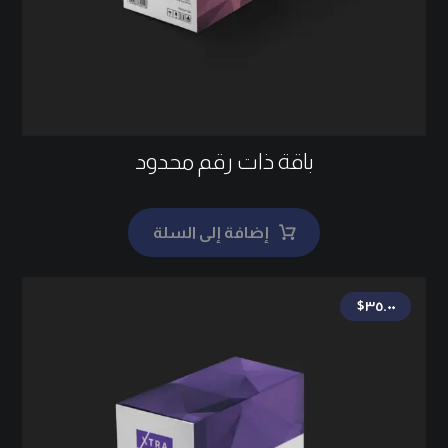
باقة ذات رقم محدود
إضافة إلى السلة
$
٣٥.٠٠