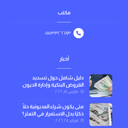
مكتب
٠٥٥٣٣٢٦٦٨٣
أخبار
دليل شامل حول تسديد
القروض البنكية وإدارة الديون
بذكاء
مارس ١٨, ٢٠٢٦
متى يكون شراء المديونية حلًا
ذكيًا بدل الاستمرار في التعثر؟
فبراير ٢٨, ٢٠٢٦