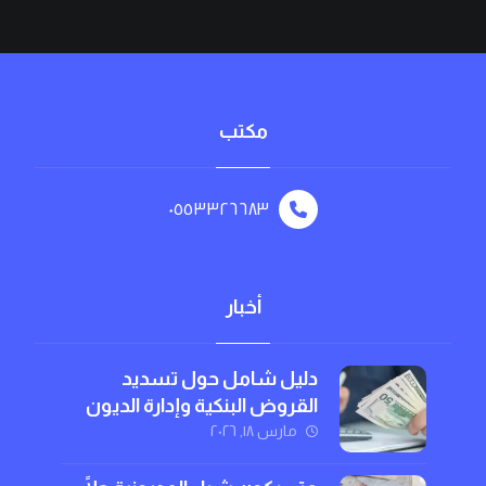
مكتب
٠٥٥٣٣٢٦٦٨٣
أخبار
دليل شامل حول تسديد
القروض البنكية وإدارة الديون
بذكاء
مارس ١٨, ٢٠٢٦