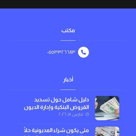
مكتب
٠٥٥٣٣٢٦٦٨٣
أخبار
دليل شامل حول تسديد
القروض البنكية وإدارة الديون
بذكاء
مارس ١٨, ٢٠٢٦
متى يكون شراء المديونية حلًا