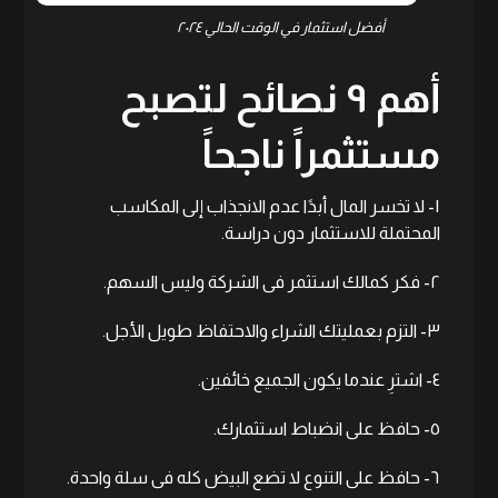
أفضل استثمار في الوقت الحالي ٢٠٢٤
أهم ٩ نصائح لتصبح
مستثمراً ناجحاً
١- لا تخسر المال أبدًا عدم الانجذاب إلى المكاسب
المحتملة للاستثمار دون دراسة.
٢- فكر كمالك استثمر فى الشركة وليس السهم.
٣- التزم بعمليتك الشراء والاحتفاظ طويل الأجل.
٤- اشترِ عندما يكون الجميع خائفين.
٥- حافظ على انضباط استثمارك.
٦- حافظ على التنوع لا تضع البيض كله فى سلة واحدة.