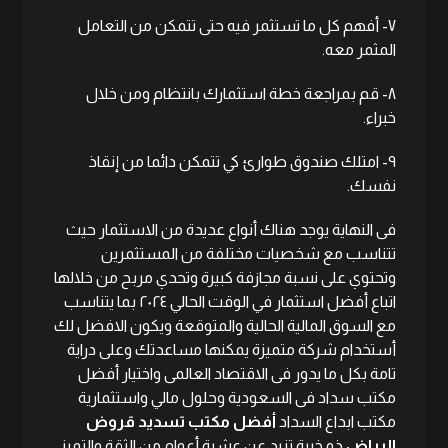
٧- أفهم كل ما تستثمر فيه حتى تتمكن من التعامل
المثمر معه.
٨- قم بمراجعة خطة استثمارك بانتظام ومن خلال
خبراء.
٩- امتلك صندوق طوارئ كي تتمكن دائما من إنقاذ
نفسك.
فى النهاية يوجد هناك أنواع عديدة من الاستثمار حيث
تتناسب مع شخصيات مختلفة من المستثمرين
وتحتوي على نسبة مجازفة كبيرة وتحدي مربح من خلالها
اتباع أفضل استثمار في الوقت الحالي ٢٠٢٤ بما يتناسب
مع السوق المالية الحالية والمتوقعة ويكون الافضل لك
أستخدام شركة متميزة يمكنها مساعدتك وعلى دراية
تامة بكل ما يدور فى الاقتصاد العالمى واختيار أفضل
مكتب سداد فى السعودية وحلول مالي واستثمارية
مكتب
ابداع السداد
أفضل مكتب تسديد قروض
الرياض
ذو خبرة تزيد عن عشرة أعوام من الثقة والتميز