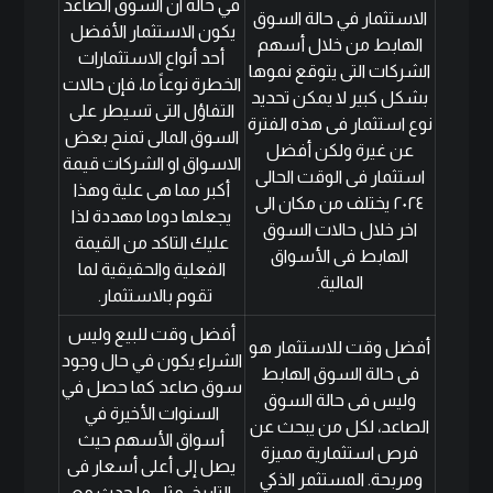
في حالة ان السوق الصاعد
الاستثمار في حالة السوق
يكون الاستثمار الأفضل
الهابط من خلال أسهم
أحد أنواع الاستثمارات
الشركات التى يتوقع نموها
الخطرة نوعاً ما، فإن حالات
بشكل كبير لا يمكن تحديد
التفاؤل التى تسيطر على
نوع استثمار فى هذه الفترة
السوق المالى تمنح بعض
عن غيرة ولكن أفضل
الاسواق او الشركات قيمة
استثمار فى الوقت الحالى
أكبر مما هى علية وهذا
٢٠٢٤ يختلف من مكان الى
يجعلها دوما مهددة لذا
اخر خلال حالات السوق
عليك التاكد من القيمة
الهابط فى الأسواق
الفعلية والحقيقية لما
المالية.
تقوم بالاستثمار.
أفضل وقت للبيع وليس
أفضل وقت للاستثمار هو
الشراء يكون في حال وجود
فى حالة السوق الهابط
سوق صاعد كما حصل في
وليس فى حالة السوق
السنوات الأخيرة في
الصاعد، لكل من يبحث عن
أسواق الأسهم حيث
فرص استثمارية مميزة
يصل إلى أعلى أسعار فى
ومربحة. المستثمر الذكي
التاريخ، مثل ما حدث مع