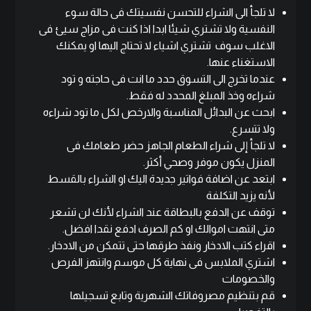
لا تلجأ الى الشراء للتحسن نفسيتك فى حالة سوء
النفسية ولا تشتري شيئا ابدا اذا كنت فى مزاج سيئ فى
الاغلب سوف تشتري اشياء لا تحتاج اليها او يمكنك
الاستغناء عنها.
عندما تخرج الى التسوق حدد ما انت فى حاجته و تود
شراءه وخذ المبلغ المحدد له فقط.
ابحث عن البدائل المناسبة والارخص لكل ما تود شراءه
ولا تتسرع.
لا تلجأ إلى شراء الطعام الجاهز حضر طعامك فى
المنزل يكون موفر وصحي أكثر.
ابتعد عن اضافة فواتير جديدة اليك او الشراء بالقسط
لأنه يزيد التكلفة
توقف عن الدفع بالبطاقة عند الشراء لأنك لن تشعر
متى انتهت اموالك او كم الصرف ادفع نقدا افضل.
اقراء كتب الادخار ونفذ طرقها حتى تتمكن من الادخار.
اشتري الملابس فى نهاية كل موسم وانتهز الفرص
والخصومات
قم بتنظيم مصروفاتك الشهرية وتابع تسجيلها