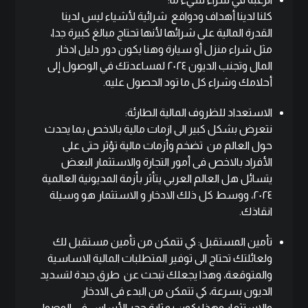
كلنا لدينا أهداف ودوافع شرائية لأشياء ليس لدينا
القدرة المالية على شرائها لأنها تحتاج مبالغ كبيرة جدا،
مثل شراء منزل أو سيارة وهنا يكون دور دليل ادخار
المال وتجنب الديون ٢٠٢٤ لمساعدتك في الوصول إلى
أحلامك وشراء كل ما تود الحصول عليه.
الاستعداد للظروف المالية الطارئة:
نتعرض بشكل كبير الى ازمات مالية بالاخص بما يحدث
حول العالم من تضخم وأزمات مالية تؤثر حتى على
الأفراد بالاخص فى أمور التجارة والاستثمار البعض
يتسائل
هل العالم العربي يتأثر بأزمة المديونية العالمية
٢٠٢٤
، ووسط كل ذلك الادخار و الاستثمار هو وسيلة
انقاذك.
تأمين المستقبل: كي تتمكن من تأمين مستقبل لك
ولعائلتك تحتاج الى توفير المتطلبات المالية الاساسية
والمتوقعة، وهذا يجعلك تبحث عن
طرق جيدة لتسديد
الديون بسرعة
، كي تتمكن من البدء فى الادخار
والاستثمار وهذا يكون بمثابة حجر الأساس فى الوصول