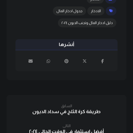
الادخار
جدول ادخار المال
دليل ادخار المال وتجنب الديون ٢٠٢٤
السابق
طريقة كرة الثلج في سداد الديون
التالى
أفضل استثمار في الوقت الحالي ٢٠٢٤