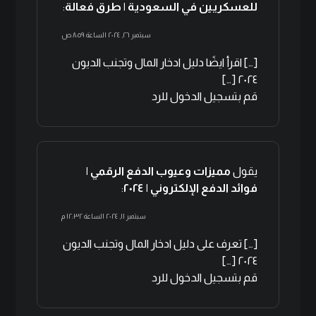
للعسكريين في السعودية | طرق فعالة
:
سبتمبر ٢٦, ٢٠٢٤ الساعة ٨:٥٩ ص
[…] اقرأ ايضًا دليل ادخار المال وتجنب الديون
٢٠٢٤ […]
قم بتسجيل الدخول للرد
يقول
مميزات وعيوب الدفع الرقمي |
فوائد الدفع الإلكتروني | ٢٠٢٤
:
سبتمبر ١١, ٢٠٢٤ الساعة ١٢:٣٢ م
[…] تعرف على دليل ادخار المال وتجنب الديون
٢٠٢٤ […]
قم بتسجيل الدخول للرد