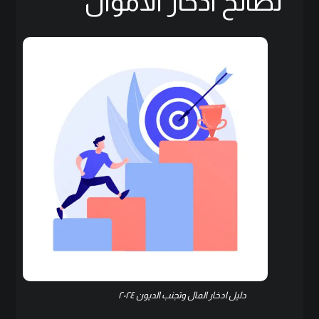
نصائح ادخار الأموال
دليل ادخار المال وتجنب الديون ٢٠٢٤