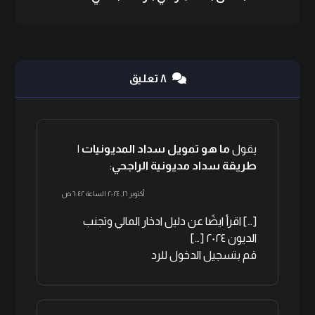
٨ تعليق
يقول
ما هو تمويل سداد المديونيات |
طريقة سداد مديونية الراجحي
:
أكتوبر ١٦, ٢٠٢٤ الساعة ٦:٤٢ ص
[…] اقرأ ايضًا عن دليل ادخار المالي وتجنب
الديون ٢٠٢٤ […]
قم بتسجيل الدخول للرد