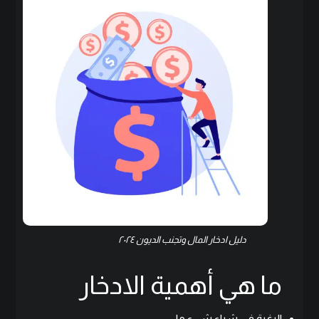
دليل ادخار المال وتجنب الديون ٢٠٢٤
ما هي أهمية الادخار
الرغبة في شراء شيء ما: