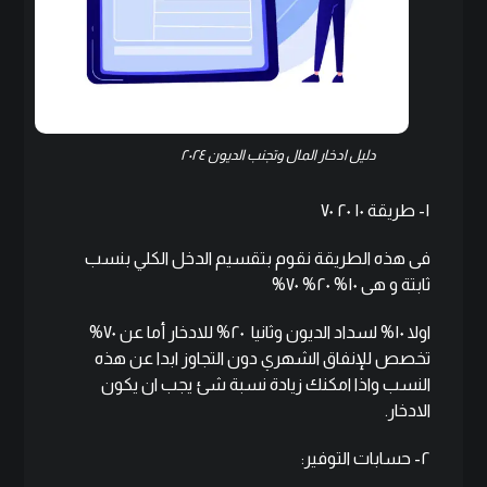
دليل ادخار المال وتجنب الديون ٢٠٢٤
١- طريقة ١٠ ٢٠ ٧٠
فى هذه الطريقة نقوم بتقسيم الدخل الكلي بنسب
ثابتة و هى ١٠% ٢٠% ٧٠%
اولا ١٠% لسداد الديون وثانيا ٢٠% للادخار أما عن ٧٠%
تخصص للإنفاق الشهري دون التجاوز ابدا عن هذه
النسب واذا امكنك زيادة نسبة شئ يجب ان يكون
الادخار.
٢- حسابات التوفير: