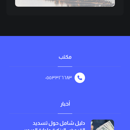
مكتب
٠٥٥٣٣٢٦٦٨٣
أخبار
دليل شامل حول تسديد