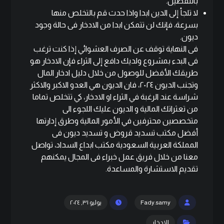
بالتفصيل.
لا تلجأ إلى الدين ابدا واذا حدث قم بالتخلص منها
بسرعة، فإنك لن تتمكن ابدا من الادخار فى حالة وجود
ديون.
فى النهاية توقف عن الصرف العشوائي إذا كنت ترغب
فى البدء بمشروع ولديك دافع إلى الثراء فإن الادخار هو
طريقك الأفضل للوصول من خلال دليل ادخار المال
وتجنب الديون ٢٠٢٤، فان الديون هي العدو الاكبر والاكثر
شراسة عند الرغبة في الثراء او الادخار، كي تتخلص تماما
من تعثراتك المالية و الديون عليك اللجوء الى
متخصصين محترفين في الأمور المالية وطرق إدارتها
أفضل مكتب تسديد قروض و تسديد ديون فى
المملكة العربية السعودية مكتب
ابداع السداد
،
تواصل
معنا
من خلال فريق عمل خبراء فى المجال يمكنهم
تقديم الاستشارة والمساعدة.
Fady.samy
يوليو ٣١, ٢٠٢٤
الادخار