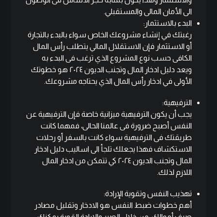
الى الأمان المالى والمستقبلي.
البدء بالاستثمار:
رغبتك في إنشاء مشروعك الخاص سواء بالبدء بالتجارة
أو الاستثمار فإن الاستقلال المالي يتطلب رأس المال
الكافى حسب نوع المشروع الذي ترغب فى البدء به
ويعد دليل ادخار المال وتجنب الديون ٢٠٢٤ هو خطوتك
الأولى في ادخار رأس المال الذي يحتاجه مشروعك.
الترفيهية:
يجب أن يكون الترفيهية ميزانية خاصة فإن الترفيهية عن
النفس أصبح ضرورة فى عالمنا الحالى، فمهما كانت
طريقتك فى الترفيهية سواء كانت بالسفر أو رحلات
الاستكشاف فهذا يجعلك تلجأ الى اساليب دليل ادخار
المال وتجنب الديون ٢٠٢٤ كي تتمكن من ادخار
المال
اللازم لذلك.
تهذيب النفس وتقوية الإرادة:
أهم خطوات ضبط النفس هو الادخار وتقليل مصادر
صرف أموالك، من خلال الصبر والارادة القوية يمكنك