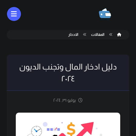
المقالات
الادخار
دليل ادخار المال وتجنب الديون
٢٠٢٤
يوليو ٣١, ٢٠٢٤