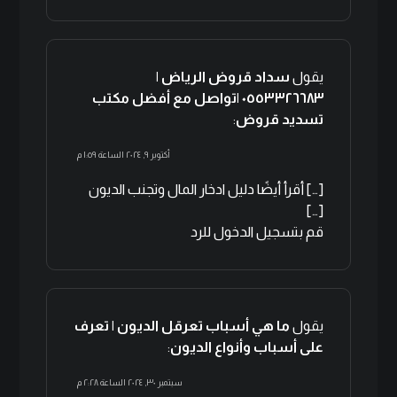
يقول
سداد قروض الرياض |
٠٥٥٣٣٢٦٦٨٣ |تواصل مع أفضل مكتب
تسديد قروض
:
أكتوبر ٩, ٢٠٢٤ الساعة ١:٥٩ م
[…] أقرأ أيضًا دليل ادخار المال وتجنب الديون
[…]
قم بتسجيل الدخول للرد
يقول
ما هي أسباب تعرقل الديون | تعرف
على أسباب وأنواع الديون
:
سبتمبر ٣٠, ٢٠٢٤ الساعة ٢:٢٨ م